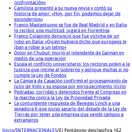
confrontación»
Camilota presentó a su nueva novia y contó su
historia de amor: «Hoy, por fin, podemos dejar de
escondernos»
Franco Mastantuono se fue de Real Madrid y en Italia
lo recibió una multitud: jugará en Fiorentina
Franco Colapinto denunció que fue víctima de un
robo en Italia: «Quién hubiera dicho que europeos le
iban a robar a un latino»
Dolor en Chubut: murió el intendente de Gaiman en
medio de una operación
Escala el conflicto universitario: los rectores piden a la
Justicia que intime al Gobierno y aplique multas si no
cumple la Ley de Fondos
La Cámara de Casación confirmó el procesamiento de
Julio de Vido y su esposa por enriquecimiento ilícito
Pedradas, corridas y detenidos frente al Congreso en
la marcha contra la Ley de Propiedad Privada
La contundente respuesta de Benegas Lynch a una
senadora K que quiso sacarlo del debate de la Ley de
Tierras por tener una empresa que vende campos a
extranjeros
Inicio
/
INTERNACIONALES
/
El Pentágono desclasifica 162