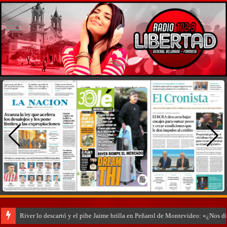
River lo descartó y el pibe Jaime brilla en Peñarol de Montevideo: «¿Nos d