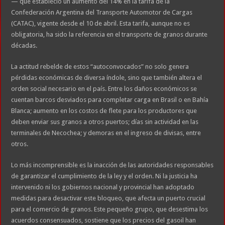
— que estableció un aumento del 14% en la tarifa de la
Confederación Argentina del Transporte Automotor de Cargas
(CATAC), vigente desde el 10 de abril. Esta tarifa, aunque no es
obligatoria, ha sido la referencia en el transporte de granos durante
décadas.
La actitud rebelde de estos “autoconvocados” no solo genera
pérdidas económicas de diversa índole, sino que también altera el
orden social necesario en el país. Entre los daños económicos se
cuentan barcos desviados para completar carga en Brasil o en Bahía
Blanca; aumento en los costos de flete para los productores que
deben enviar sus granos a otros puertos; días sin actividad en las
terminales de Necochea; y demoras en el ingreso de divisas, entre
otros.
Lo más incomprensible es la inacción de las autoridades responsables
de garantizar el cumplimiento de la ley y el orden. Ni la justicia ha
intervenido ni los gobiernos nacional y provincial han adoptado
medidas para desactivar este bloqueo, que afecta un puerto crucial
para el comercio de granos. Este pequeño grupo, que desestima los
acuerdos consensuados, sostiene que los precios del gasoil han