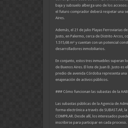
baja y subsuelo alberga uno de los accesos a
el futuro comprador deberá respetar una s
Aires.
Además, el 21 de julio Playas Ferroviarias d
Justo, en Palermo, cerca de Distrito Arcos, 
1.515,68 m² y cuentan con un potencial const
desarrolladores inmobiliarios.
En conjunto, estos tres inmuebles superan l
de Buenos Aires. El lote de Juan B. Justo es 
predio de avenida Córdoba representa una nu
enajenación de activos públicos.
### Cómo funcionan las subastas de la AAB
Las subastas públicas de la Agencia de Admi
forma electrónica a través de SUBAST.AR, la 
COMPR.AR. Desde allí, los interesados pueden 
inscribirse para participar en cada proceso.