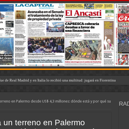
ó que fue víctima de un robo en Italia: «Quién hubiera dicho que europeos le iban
erreno en Palermo desde US$ 4,3 millones: dónde está y por qué su
RAD
 un terreno en Palermo