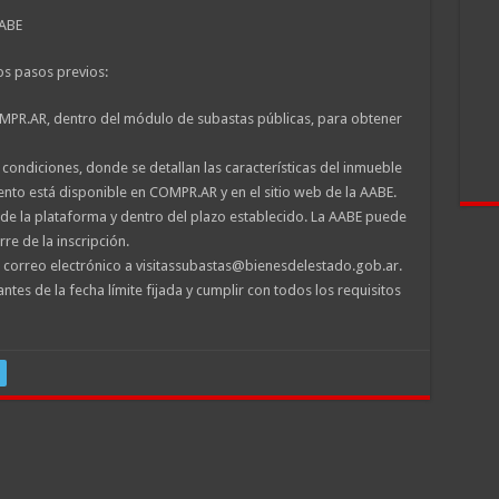
AABE
os pasos previos:
OMPR.AR, dentro del módulo de subastas públicas, para obtener
 condiciones, donde se detallan las características del inmueble
ento está disponible en COMPR.AR y en el sitio web de la AABE.
s de la plataforma y dentro del plazo establecido. La AABE puede
rre de la inscripción.
un correo electrónico a visitassubastas@bienesdelestado.gob.ar.
ntes de la fecha límite fijada y cumplir con todos los requisitos