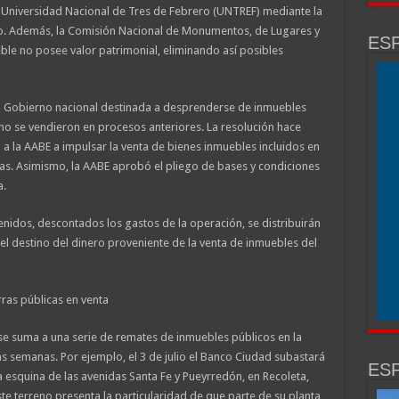
a Universidad Nacional de Tres de Febrero (UNTREF) mediante la
yo. Además, la Comisión Nacional de Monumentos, de Lugares y
ESP
ble no posee valor patrimonial, eliminando así posibles
del Gobierno nacional destinada a desprenderse de inmuebles
no se vendieron en procesos anteriores. La resolución hace
 a la AABE a impulsar la venta de bienes inmuebles incluidos en
vas. Asimismo, la AABE aprobó el pliego de bases y condiciones
a.
enidos, descontados los gastos de la operación, se distribuirán
l destino del dinero proveniente de la venta de inmuebles del
ras públicas en venta
se suma a una serie de remates de inmuebles públicos en la
 semanas. Por ejemplo, el 3 de julio el Banco Ciudad subastará
ESP
a esquina de las avenidas Santa Fe y Pueyrredón, en Recoleta,
te terreno presenta la particularidad de que parte de su planta