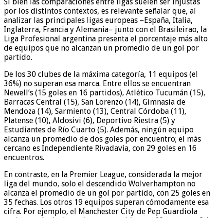
Si bien las comparaciones entre ligas suelen ser injustas
por los distintos contextos, es relevante señalar que, al
analizar las principales ligas europeas –España, Italia,
Inglaterra, Francia y Alemania– junto con el Brasileirao, la
Liga Profesional argentina presenta el porcentaje más alto
de equipos que no alcanzan un promedio de un gol por
partido.
De los 30 clubes de la máxima categoría, 11 equipos (el
36%) no superan esa marca. Entre ellos se encuentran
Newell’s (15 goles en 16 partidos), Atlético Tucumán (15),
Barracas Central (15), San Lorenzo (14), Gimnasia de
Mendoza (14), Sarmiento (13), Central Córdoba (11),
Platense (10), Aldosivi (6), Deportivo Riestra (5) y
Estudiantes de Río Cuarto (5). Además, ningún equipo
alcanza un promedio de dos goles por encuentro; el más
cercano es Independiente Rivadavia, con 29 goles en 16
encuentros.
En contraste, en la Premier League, considerada la mejor
liga del mundo, solo el descendido Wolverhampton no
alcanza el promedio de un gol por partido, con 25 goles en
35 fechas. Los otros 19 equipos superan cómodamente esa
cifra. Por ejemplo, el Manchester City de Pep Guardiola