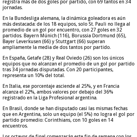
registra más de dos goles por partido, con 69 tantos en 34
jornadas.
En la Bundesliga alemana, la dinámica goleadora es aún
más destacada: de los 18 equipos, solo St. Pauli no llega al
promedio de un gol por encuentro, con 27 goles en 32
partidos. Bayern Múnich (116), Borussia Dortmund (65),
Bayer Leverkusen (66) y Stuttgart (66) superan
ampliamente la media de dos tantos por partido.
En España, Getafe (28) y Real Oviedo (26) son los únicos
equipos que no alcanzan el promedio de un gol por partido
tras 34 jornadas disputadas. Con 20 participantes,
representa un 10% del total.
En Italia, ese porcentaje asciende al 25%, y en Francia
alcanza el 22%, ambos valores por debajo del 36%
registrado en la Liga Profesional argentina.
En Brasil, donde se han disputado casi las mismas fechas
que en Argentina, solo un equipo (el 5%) no logra el gol por
partido promedio: Corinthians, con 10 goles en 14
encuentros.
Los octavos de final comenzarán este fin de semana con los