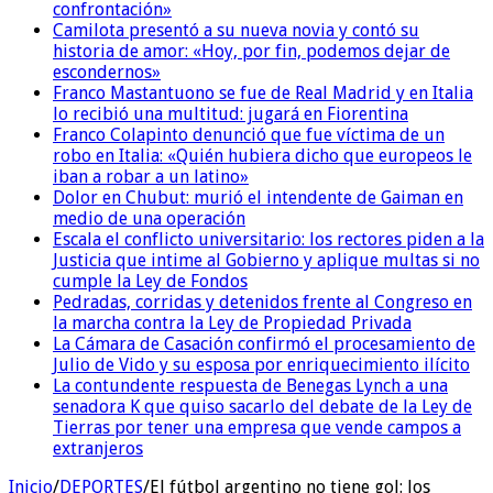
confrontación»
Camilota presentó a su nueva novia y contó su
historia de amor: «Hoy, por fin, podemos dejar de
escondernos»
Franco Mastantuono se fue de Real Madrid y en Italia
lo recibió una multitud: jugará en Fiorentina
Franco Colapinto denunció que fue víctima de un
robo en Italia: «Quién hubiera dicho que europeos le
iban a robar a un latino»
Dolor en Chubut: murió el intendente de Gaiman en
medio de una operación
Escala el conflicto universitario: los rectores piden a la
Justicia que intime al Gobierno y aplique multas si no
cumple la Ley de Fondos
Pedradas, corridas y detenidos frente al Congreso en
la marcha contra la Ley de Propiedad Privada
La Cámara de Casación confirmó el procesamiento de
Julio de Vido y su esposa por enriquecimiento ilícito
La contundente respuesta de Benegas Lynch a una
senadora K que quiso sacarlo del debate de la Ley de
Tierras por tener una empresa que vende campos a
extranjeros
Inicio
/
DEPORTES
/
El fútbol argentino no tiene gol: los