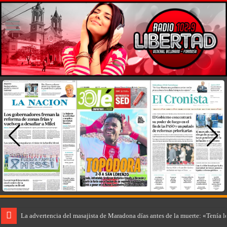
La advertencia del masajista de Maradona días antes de la muerte: «Tenía 