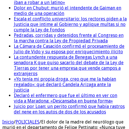
iban a robar a un latino»
Dolor en Chubut: murió el intendente de Gaiman en
medio de una operación
Escala el conflicto universitario: los rectores piden a la
Justicia que intime al Gobierno y aplique multas si no
cumple la Ley de Fondos
Pedradas, corridas y detenidos frente al Congreso en
la marcha contra la Ley de Propiedad Privada
La Cámara de Casación confirmó el procesamiento de
Julio de Vido y su esposa por enriquecimiento ilícito
La contundente respuesta de Benegas Lynch a una
senadora K que quiso sacarlo del debate de la Ley de
Tierras por tener una empresa que vende campos a
extranjeros
«Yo tenía mi propia droga, creo que me la habían
regalado»: qué declaró Candela Arizaga ante la
justicia
Declaró el enfermero que fue el último en ver con
vida a Maradona: «Descansaba en buena forma»
Juicio por Loan: un perito confirmó que había rastros
del nene en los autos de dos de los acusados
Inicio
/
POLICIALES
/
El dolor de la madre del neurólogo que
murió en el departamento de Felipe Pettinato: «Nunca tuve