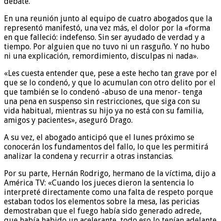
debate.
En una reunión junto al equipo de cuatro abogados que la
representó manifestó, una vez más, el dolor por la «forma
en que falleció: indefenso. Sin ser ayudado de verdad y a
tiempo. Por alguien que no tuvo ni un rasguño. Y no hubo
ni una explicación, remordimiento, disculpas ni nada».
«Les cuesta entender que, pese a este hecho tan grave por el
que se lo condenó, y que lo acumulan con otro delito por el
que también se lo condenó -abuso de una menor- tenga
una pena en suspenso sin restricciones, que siga con su
vida habitual, mientras su hijo ya no está con su familia,
amigos y pacientes», aseguró Drago.
A su vez, el abogado anticipó que el lunes próximo se
conocerán los fundamentos del fallo, lo que les permitirá
analizar la condena y recurrir a otras instancias.
Por su parte, Hernán Rodrigo, hermano de la víctima, dijo a
América TV: «Cuando los jueces dieron la sentencia lo
interpreté directamente como una falta de respeto porque
estaban todos los elementos sobre la mesa, las pericias
demostraban que el fuego había sido generado adrede,
que había habido un acelerante, todo eso lo tenían adelante