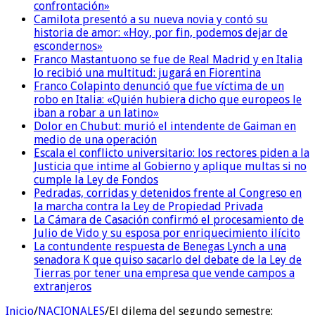
confrontación»
Camilota presentó a su nueva novia y contó su
historia de amor: «Hoy, por fin, podemos dejar de
escondernos»
Franco Mastantuono se fue de Real Madrid y en Italia
lo recibió una multitud: jugará en Fiorentina
Franco Colapinto denunció que fue víctima de un
robo en Italia: «Quién hubiera dicho que europeos le
iban a robar a un latino»
Dolor en Chubut: murió el intendente de Gaiman en
medio de una operación
Escala el conflicto universitario: los rectores piden a la
Justicia que intime al Gobierno y aplique multas si no
cumple la Ley de Fondos
Pedradas, corridas y detenidos frente al Congreso en
la marcha contra la Ley de Propiedad Privada
La Cámara de Casación confirmó el procesamiento de
Julio de Vido y su esposa por enriquecimiento ilícito
La contundente respuesta de Benegas Lynch a una
senadora K que quiso sacarlo del debate de la Ley de
Tierras por tener una empresa que vende campos a
extranjeros
Inicio
/
NACIONALES
/
El dilema del segundo semestre: