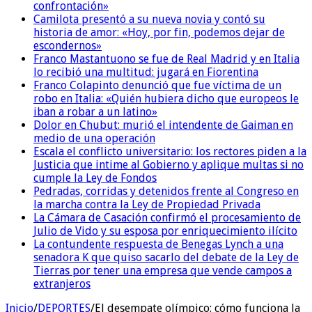
confrontación»
Camilota presentó a su nueva novia y contó su
historia de amor: «Hoy, por fin, podemos dejar de
escondernos»
Franco Mastantuono se fue de Real Madrid y en Italia
lo recibió una multitud: jugará en Fiorentina
Franco Colapinto denunció que fue víctima de un
robo en Italia: «Quién hubiera dicho que europeos le
iban a robar a un latino»
Dolor en Chubut: murió el intendente de Gaiman en
medio de una operación
Escala el conflicto universitario: los rectores piden a la
Justicia que intime al Gobierno y aplique multas si no
cumple la Ley de Fondos
Pedradas, corridas y detenidos frente al Congreso en
la marcha contra la Ley de Propiedad Privada
La Cámara de Casación confirmó el procesamiento de
Julio de Vido y su esposa por enriquecimiento ilícito
La contundente respuesta de Benegas Lynch a una
senadora K que quiso sacarlo del debate de la Ley de
Tierras por tener una empresa que vende campos a
extranjeros
Inicio
/
DEPORTES
/
El desempate olímpico: cómo funciona la