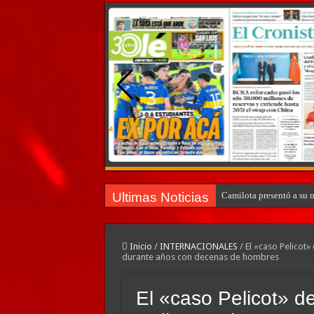
Ultimas Noticias
Camilota presentó a su 
Inicio
/
INTERNACIONALES
/
El «caso Pelicot»
durante años con decenas de hombres
El «caso Pelicot» d