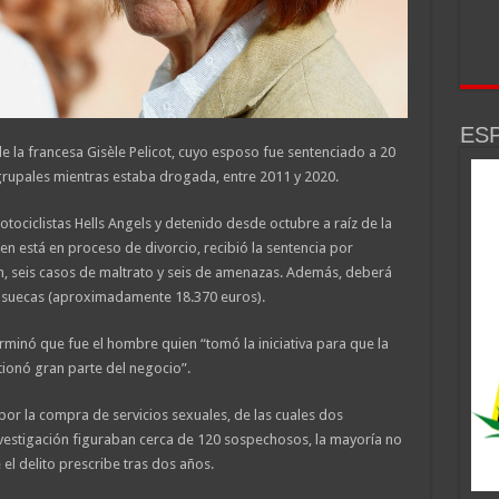
ESP
 la francesa Gisèle Pelicot, cuyo esposo fue sentenciado a 20
grupales mientras estaba drogada, entre 2011 y 2020.
ciclistas Hells Angels y detenido desde octubre a raíz de la
n está en proceso de divorcio, recibió la sentencia por
n, seis casos de maltrato y seis de amenazas. Además, deberá
s suecas (aproximadamente 18.370 euros).
erminó que fue el hombre quien “tomó la iniciativa para que la
ionó gran parte del negocio”.
r la compra de servicios sexuales, de las cuales dos
nvestigación figuraban cerca de 120 sospechosos, la mayoría no
l delito prescribe tras dos años.