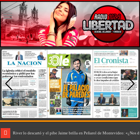
River lo descartó y el pibe Jaime brilla en Peñarol de Montevideo: «¿Nos 