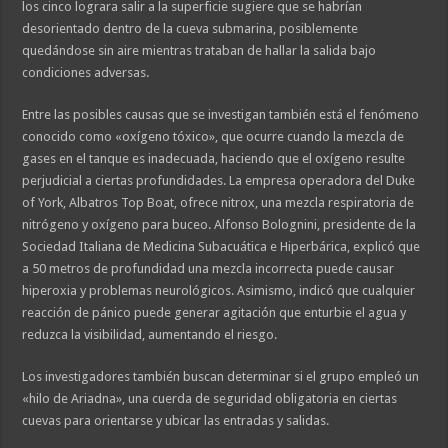
los cinco lograra salir a la superficie sugiere que se habrían
desorientado dentro de la cueva submarina, posiblemente
quedándose sin aire mientras trataban de hallar la salida bajo
condiciones adversas.
Entre las posibles causas que se investigan también está el fenómeno
conocido como «oxígeno tóxico», que ocurre cuando la mezcla de
gases en el tanque es inadecuada, haciendo que el oxígeno resulte
perjudicial a ciertas profundidades. La empresa operadora del Duke
of York, Albatros Top Boat, ofrece nitrox, una mezcla respiratoria de
nitrógeno y oxígeno para buceo. Alfonso Bolognini, presidente de la
Sociedad Italiana de Medicina Subacuática e Hiperbárica, explicó que
a 50 metros de profundidad una mezcla incorrecta puede causar
hiperoxia y problemas neurológicos. Asimismo, indicó que cualquier
reacción de pánico puede generar agitación que enturbie el agua y
reduzca la visibilidad, aumentando el riesgo.
Los investigadores también buscan determinar si el grupo empleó un
«hilo de Ariadna», una cuerda de seguridad obligatoria en ciertas
cuevas para orientarse y ubicar las entradas y salidas.