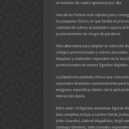
un máximo de cuatro aperturas por día.
Una de las formas más rápidas para consegu
los paquetes físicos, lo que facilita el proc
cantidad de sobres acumulados supera el lími
posteriormente sin riesgo de perderse.
Otra alternativa para ampliar la colección dia
códigos promocionales y sobres asociados a
etiquetas y materiales especiales en la sec
promocionales en nuevas figuritas digitales.
La plataforma también ofrece una colección e
especiales diseñados exclusivamente para la
imágenes específicas dentro de la aplicació
interacción diaria.
Entre estas 14 figuritas exclusivas figuran d
lista completa incluye a Lamine Yamal, Josh
Joško Gvardiol, Gabriel Magalhães, Virgil va
Santiago Giménez, seleccionados especialmen