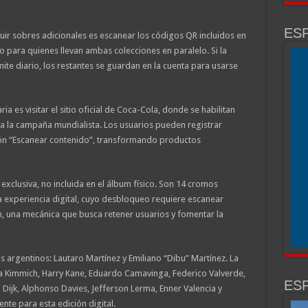
ESP
ir sobres adicionales es escanear los códigos QR incluidos en
eso para quienes llevan ambas colecciones en paralelo. Si la
te diario, los restantes se guardan en la cuenta para usarse
ria es visitar el sitio oficial de Coca-Cola, donde se habilitan
 la campaña mundialista. Los usuarios pueden registrar
ción “Escanear contenido”, transformando productos
xclusiva, no incluida en el álbum físico. Son 14 cromos
 experiencia digital, cuyo desbloqueo requiere escanear
n, una mecánica que busca retener usuarios y fomentar la
os argentinos: Lautaro Martínez y Emiliano “Dibu” Martínez. La
ua Kimmich, Harry Kane, Eduardo Camavinga, Federico Valverde,
ESP
n Dijk, Alphonso Davies, Jefferson Lerma, Enner Valencia y
te para esta edición digital.