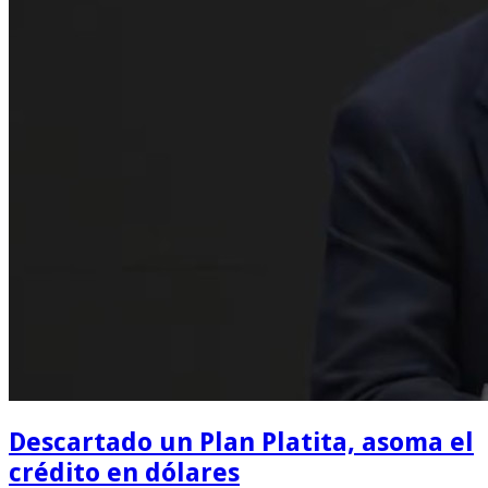
Descartado un Plan Platita, asoma el
crédito en dólares