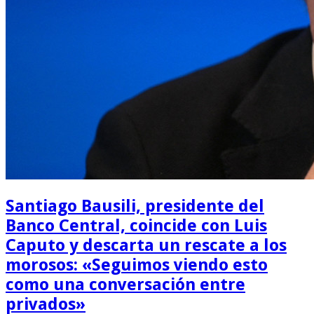
Santiago Bausili, presidente del
Banco Central, coincide con Luis
Caputo y descarta un rescate a los
morosos: «Seguimos viendo esto
como una conversación entre
privados»