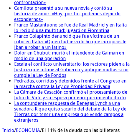
confrontación»
Camilota presentó a su nueva novia y contó su
historia de amor: «Hoy, por fin, podemos dejar de
escondernos»
Franco Mastantuono se fue de Real Madrid y en Italia
lo recibió una multitud: jugará en Fiorentina
Franco Colapinto denunció que fue víctima de un
robo en Italia: «Quién hubiera dicho que europeos le
iban a robar a un latino»
Dolor en Chubut: murió el intendente de Gaiman en
medio de una operación
Escala el conflicto universitario: los rectores piden a la
Justicia que intime al Gobierno y aplique multas si no
cumple la Ley de Fondos
Pedradas, corridas y detenidos frente al Congreso en
la marcha contra la Ley de Propiedad Privada
La Cámara de Casación confirmó el procesamiento de
Julio de Vido y su esposa por enriquecimiento ilícito
La contundente respuesta de Benegas Lynch a una
senadora K que quiso sacarlo del debate de la Ley de
Tierras por tener una empresa que vende campos a
extranjeros
Inicio
/
ECONOMIA
/
El 11% de la deuda con las billeteras