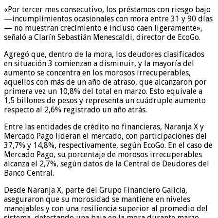
«Por tercer mes consecutivo, los préstamos con riesgo bajo
—incumplimientos ocasionales con mora entre 31 y 90 días
— no muestran crecimiento e incluso caen ligeramente»,
señaló a Clarín Sebastián Menescaldi, director de EcoGo.
Agregó que, dentro de la mora, los deudores clasificados
en situación 3 comienzan a disminuir, y la mayoría del
aumento se concentra en los morosos irrecuperables,
aquellos con más de un año de atraso, que alcanzaron por
primera vez un 10,8% del total en marzo. Esto equivale a
1,5 billones de pesos y representa un cuádruple aumento
respecto al 2,6% registrado un año atrás.
Entre las entidades de crédito no financieras, Naranja X y
Mercado Pago lideran el mercado, con participaciones del
37,7% y 14,8%, respectivamente, según EcoGo. En el caso de
Mercado Pago, su porcentaje de morosos irrecuperables
alcanza el 2,7%, según datos de la Central de Deudores del
Banco Central.
Desde Naranja X, parte del Grupo Financiero Galicia,
aseguraron que su morosidad se mantiene en niveles
manejables y con una resiliencia superior al promedio del
sistema, detectando una baja en la mora durante marzo.