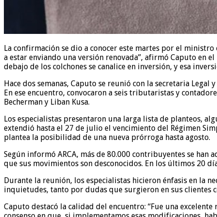
La confirmación se dio a conocer este martes por el ministro 
a estar enviando una versión renovada”, afirmó Caputo en el 
debajo de los colchones se canalice en inversión, y esa inver
Hace dos semanas, Caputo se reunió con la secretaria Legal y
En ese encuentro, convocaron a seis tributaristas y contadore
Becherman y Liban Kusa.
Los especialistas presentaron una larga lista de planteos, a
extendió hasta el 27 de julio el vencimiento del Régimen Sim
plantea la posibilidad de una nueva prórroga hasta agosto.
Según informó ARCA, más de 80.000 contribuyentes se han ad
que sus movimientos son desconocidos. En los últimos 20 dí
Durante la reunión, los especialistas hicieron énfasis en la 
inquietudes, tanto por dudas que surgieron en sus clientes
Caputo destacó la calidad del encuentro: “Fue una excelente 
consenso en que, si implementamos esas modificaciones, ha