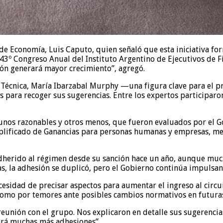
de Economía, Luis Caputo, quien señaló que esta iniciativa for
43º Congreso Anual del Instituto Argentino de Ejecutivos de F
sión generará mayor crecimiento”, agregó.
 Técnica, María Ibarzabal Murphy —una figura clave para el pr
s para recoger sus sugerencias. Entre los expertos participaro
lgunos razonables y otros menos, que fueron evaluados por el 
plificado de Ganancias para personas humanas y empresas, medi
herido al régimen desde su sanción hace un año, aunque much
as, la adhesión se duplicó, pero el Gobierno continúa impuls
necesidad de precisar aspectos para aumentar el ingreso al circ
 como por temores ante posibles cambios normativos en futura
reunión con el grupo. Nos explicaron en detalle sus sugerencia
brá muchas más adhesiones”.