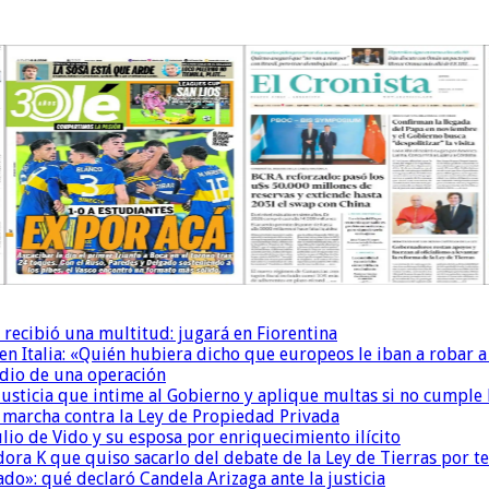
 recibió una multitud: jugará en Fiorentina
n Italia: «Quién hubiera dicho que europeos le iban a robar a
dio de una operación
la Justicia que intime al Gobierno y aplique multas si no cumple
a marcha contra la Ley de Propiedad Privada
io de Vido y su esposa por enriquecimiento ilícito
ora K que quiso sacarlo del debate de la Ley de Tierras por 
do»: qué declaró Candela Arizaga ante la justicia