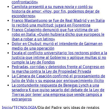
confrontación»
Camilota presentó a su nueva novia y contó su
historia de amor: «Hoy, por fin, podemos dejar de
escondernos»
Franco Mastantuono se fue de Real Madrid y en Italia
lo recibió una multitud: jugará en Fiorentina
Franco Colapinto denunció que fue víctima de un
robo en Italia: «Quién hubiera dicho que europeos le
iban a robar a un latino»
Dolor en Chubut: murió el intendente de Gaiman en
medio de una operación
Escala el conflicto universitario: los rectores piden a la
Justicia que intime al Gobierno y aplique multas si no
cumple la Ley de Fondos
Pedradas, corridas y detenidos frente al Congreso en
la marcha contra la Ley de Propiedad Privada
La Cámara de Casación confirmó el procesamiento de
Julio de Vido y su esposa por enriquecimiento ilícito
La contundente respuesta de Benegas Lynch a una
senadora K que quiso sacarlo del debate de la Ley de
Tierras por tener una empresa que vende campos a
extranjeros
Inicio
/
TECNOLOGIA
/
Día del Padre: seis ideas de regalos