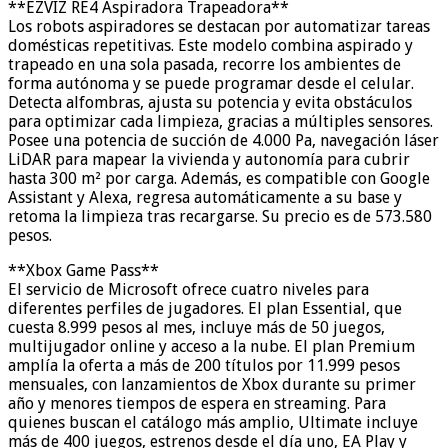
**EZVIZ RE4 Aspiradora Trapeadora**
Los robots aspiradores se destacan por automatizar tareas
domésticas repetitivas. Este modelo combina aspirado y
trapeado en una sola pasada, recorre los ambientes de
forma autónoma y se puede programar desde el celular.
Detecta alfombras, ajusta su potencia y evita obstáculos
para optimizar cada limpieza, gracias a múltiples sensores.
Posee una potencia de succión de 4.000 Pa, navegación láser
LiDAR para mapear la vivienda y autonomía para cubrir
hasta 300 m² por carga. Además, es compatible con Google
Assistant y Alexa, regresa automáticamente a su base y
retoma la limpieza tras recargarse. Su precio es de 573.580
pesos.
**Xbox Game Pass**
El servicio de Microsoft ofrece cuatro niveles para
diferentes perfiles de jugadores. El plan Essential, que
cuesta 8.999 pesos al mes, incluye más de 50 juegos,
multijugador online y acceso a la nube. El plan Premium
amplía la oferta a más de 200 títulos por 11.999 pesos
mensuales, con lanzamientos de Xbox durante su primer
año y menores tiempos de espera en streaming. Para
quienes buscan el catálogo más amplio, Ultimate incluye
más de 400 juegos, estrenos desde el día uno, EA Play y