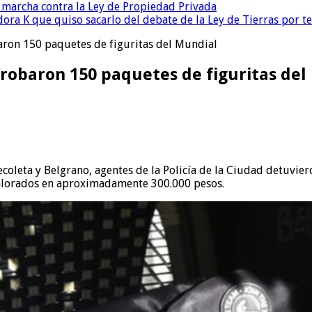
a marcha contra la Ley de Propiedad Privada
ora K que quiso sacarlo del debate de la Ley de Tierras por 
ron 150 paquetes de figuritas del Mundial
robaron 150 paquetes de figuritas del
coleta y Belgrano, agentes de la Policía de la Ciudad detuvier
 valorados en aproximadamente 300.000 pesos.