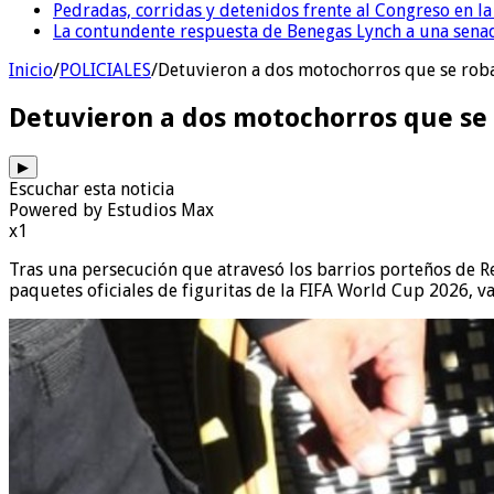
Pedradas, corridas y detenidos frente al Congreso en l
La contundente respuesta de Benegas Lynch a una senad
Inicio
/
POLICIALES
/
Detuvieron a dos motochorros que se roba
Detuvieron a dos motochorros que se 
▶
Escuchar esta noticia
Powered by Estudios Max
x1
Tras una persecución que atravesó los barrios porteños de Re
paquetes oficiales de figuritas de la FIFA World Cup 2026,