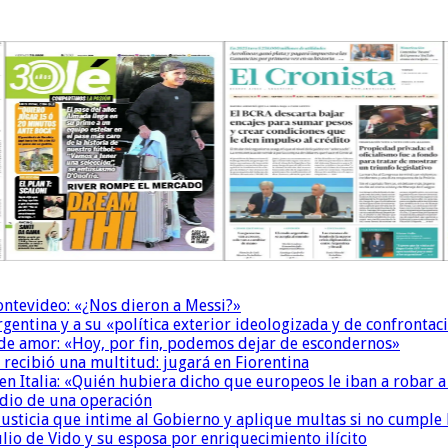
Montevideo: «¿Nos dieron a Messi?»
Argentina y a su «política exterior ideologizada y de confrontac
 de amor: «Hoy, por fin, podemos dejar de escondernos»
 recibió una multitud: jugará en Fiorentina
n Italia: «Quién hubiera dicho que europeos le iban a robar a
dio de una operación
la Justicia que intime al Gobierno y aplique multas si no cumple
io de Vido y su esposa por enriquecimiento ilícito