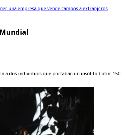
tener una empresa que vende campos a extranjeros
 Mundial
on a dos individuos que portaban un insólito botín: 150