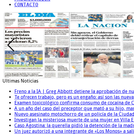
CONTACTO
Ultimas Noticias
Freno a la IA | Greg Abbott detiene la aprobación de n
Te ofrecen trabajo, pero es un engaño: así son las nueva
Examen toxicológico confirma consumo de cocaína de C
A un año del caso del preceptor que mató a su hijo, mar
Nuevo asesinato motochorro de un policía de la Ciudad
Investigan la misteriosa muerte de una mujer en Villa El
Caso Agostina: la querella pidió la detención de la mad
Un juez autorizó a una integrante de «Los Monos» a sali