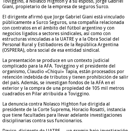
Toviggino, a Nolasco Highton y a su esposo, Jorge Gabriel
Giani, propietario de la empresa de seguros Surco.
El dirigente afirmó que Jorge Gabriel Giani está vinculado
públicamente a Surco Seguros, una compañía relacionada
con contratos en el ámbito del fútbol argentino y con
negocios ligados a sectores sindicales, así como con
estructuras vinculadas a la UATRE y a la Obra Social del
Personal Rural y Estibadores de la República Argentina
(OSPRERA), obra social de esa entidad sindical.
La presentación se produce en un contexto judicial
complicado para la AFA. Toviggino y el presidente del
organismo, Claudio «Chiqui» Tapia, están procesados por
retención indebida de tributos y tienen prohibición de salir
del país. Además, se investigan fondos de la AFA en el
exterior y la compra de una propiedad de 105 mil metros
cuadrados en Pilar atribuida a Toviggino.
La denuncia contra Nolasco Highton fue dirigida al
presidente de la Corte Suprema, Horacio Rosatti, instancia
que tiene facultades para llevar adelante investigaciones
disciplinarias contra sus funcionarios.
Davico, dirigente de UATRE —un gremio bajo investigación