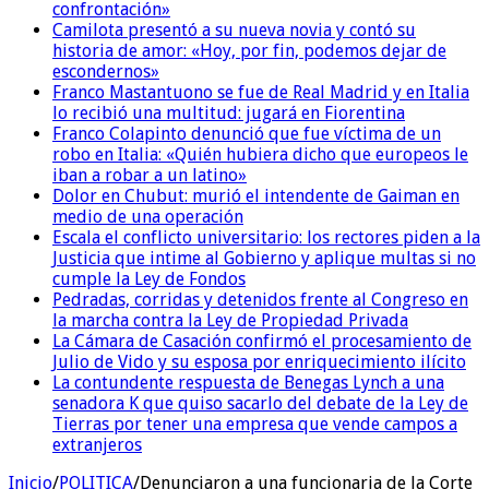
confrontación»
Camilota presentó a su nueva novia y contó su
historia de amor: «Hoy, por fin, podemos dejar de
escondernos»
Franco Mastantuono se fue de Real Madrid y en Italia
lo recibió una multitud: jugará en Fiorentina
Franco Colapinto denunció que fue víctima de un
robo en Italia: «Quién hubiera dicho que europeos le
iban a robar a un latino»
Dolor en Chubut: murió el intendente de Gaiman en
medio de una operación
Escala el conflicto universitario: los rectores piden a la
Justicia que intime al Gobierno y aplique multas si no
cumple la Ley de Fondos
Pedradas, corridas y detenidos frente al Congreso en
la marcha contra la Ley de Propiedad Privada
La Cámara de Casación confirmó el procesamiento de
Julio de Vido y su esposa por enriquecimiento ilícito
La contundente respuesta de Benegas Lynch a una
senadora K que quiso sacarlo del debate de la Ley de
Tierras por tener una empresa que vende campos a
extranjeros
Inicio
/
POLITICA
/
Denunciaron a una funcionaria de la Corte