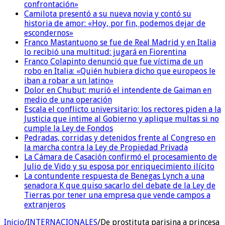
confrontación»
Camilota presentó a su nueva novia y contó su
historia de amor: «Hoy, por fin, podemos dejar de
escondernos»
Franco Mastantuono se fue de Real Madrid y en Italia
lo recibió una multitud: jugará en Fiorentina
Franco Colapinto denunció que fue víctima de un
robo en Italia: «Quién hubiera dicho que europeos le
iban a robar a un latino»
Dolor en Chubut: murió el intendente de Gaiman en
medio de una operación
Escala el conflicto universitario: los rectores piden a la
Justicia que intime al Gobierno y aplique multas si no
cumple la Ley de Fondos
Pedradas, corridas y detenidos frente al Congreso en
la marcha contra la Ley de Propiedad Privada
La Cámara de Casación confirmó el procesamiento de
Julio de Vido y su esposa por enriquecimiento ilícito
La contundente respuesta de Benegas Lynch a una
senadora K que quiso sacarlo del debate de la Ley de
Tierras por tener una empresa que vende campos a
extranjeros
Inicio
/
INTERNACIONALES
/
De prostituta parisina a princesa