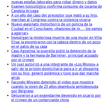
nuevas estafas laborales para robar dinero y datos
Examen toxicológico confirma consumo de cocaína de
Candela Arizaga
A un año del caso del preceptor que mató a su hijo,
marchan al Congreso contra la violencia vicaria
Nuevo asesinato motochorro de un policía de la
Ciudad en el Conurbano: «Asesinos de m…, los vamos
a agarrar»
Investigan la misteriosa muerte de una mujer en Villa
Elisa: la encontraron con la cabeza dentro de un pozo
en el patio de su casa
Caso Agostina: la querella pidió la detención de la
madre y la hermana de Barrelier, principal acusado
por el crimen
Un juez autorizó a una integrante de «Los Monos» a
salir de la prisión domiciliaria para a ir al shopping
con su hijo, generó polémica y tuvo que dar marcha
atrás
Facundo Moyano detenido: el video que muestra
cuando la joven de 23 años deambula semidesnuda
por Belgrano
Detuvieron a un exgendarme devenido en sicario por
el crimen de un comerciante chino