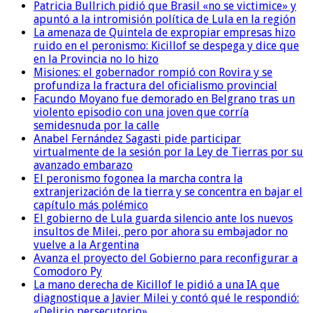
Patricia Bullrich pidió que Brasil «no se victimice» y
apuntó a la intromisión política de Lula en la región
La amenaza de Quintela de expropiar empresas hizo
ruido en el peronismo: Kicillof se despega y dice que
en la Provincia no lo hizo
Misiones: el gobernador rompió con Rovira y se
profundiza la fractura del oficialismo provincial
Facundo Moyano fue demorado en Belgrano tras un
violento episodio con una joven que corría
semidesnuda por la calle
Anabel Fernández Sagasti pide participar
virtualmente de la sesión por la Ley de Tierras por su
avanzado embarazo
El peronismo fogonea la marcha contra la
extranjerización de la tierra y se concentra en bajar el
capítulo más polémico
El gobierno de Lula guarda silencio ante los nuevos
insultos de Milei, pero por ahora su embajador no
vuelve a la Argentina
Avanza el proyecto del Gobierno para reconfigurar a
Comodoro Py
La mano derecha de Kicillof le pidió a una IA que
diagnostique a Javier Milei y contó qué le respondió:
«Delirio persecutorio»