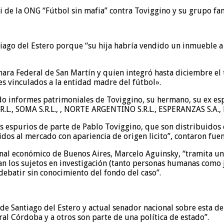
i de la ONG “Fútbol sin mafia” contra Toviggino y su grupo fa
antiago del Estero porque “su hija habría vendido un inmueble
mara Federal de San Martín y quien integró hasta diciembre el 
s vinculados a la entidad madre del fútbol».
ndo informes patrimoniales de Toviggino, su hermano, su ex es
.R.L., SOMA S.R.L., , NORTE ARGENTINO S.R.L., ESPERANZAS S.A., 
os espurios de parte de Pablo Toviggino, que son distribuidos 
dos al mercado con apariencia de origen licito”, contaron fuent
penal económico de Buenos Aires, Marcelo Aguinsky, “tramita una
an los sujetos en investigación (tanto personas humanas como 
ebatir sin conocimiento del fondo del caso”.
e Santiago del Estero y actual senador nacional sobre esta de
al Córdoba y a otros son parte de una política de estado”.