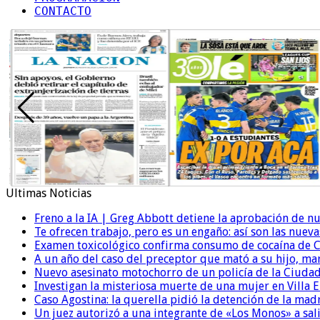
CONTACTO
Ultimas Noticias
Freno a la IA | Greg Abbott detiene la aprobación de n
Te ofrecen trabajo, pero es un engaño: así son las nueva
Examen toxicológico confirma consumo de cocaína de C
A un año del caso del preceptor que mató a su hijo, mar
Nuevo asesinato motochorro de un policía de la Ciudad
Investigan la misteriosa muerte de una mujer en Villa El
Caso Agostina: la querella pidió la detención de la mad
Un juez autorizó a una integrante de «Los Monos» a sali