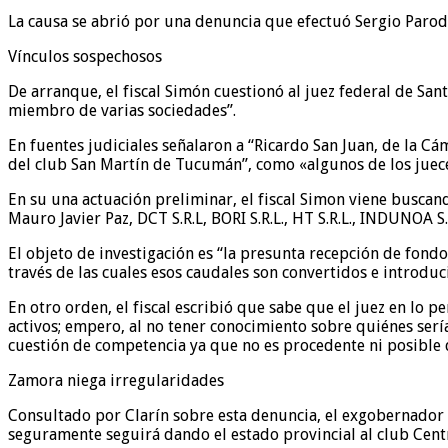
La causa se abrió por una denuncia que efectuó Sergio Parod
Vínculos sospechosos
De arranque, el fiscal Simón cuestionó al juez federal de S
miembro de varias sociedades”.
En fuentes judiciales señalaron a “Ricardo San Juan, de la Cá
del club San Martín de Tucumán”, como «algunos de los juece
En su una actuación preliminar, el fiscal Simon viene busca
Mauro Javier Paz, DCT S.R.L, BORI S.R.L., HT S.R.L., INDUNOA S
El objeto de investigación es “la presunta recepción de fond
través de las cuales esos caudales son convertidos e introduci
En otro orden, el fiscal escribió que sabe que el juez en lo 
activos; empero, al no tener conocimiento sobre quiénes serí
cuestión de competencia ya que no es procedente ni posible d
Zamora niega irregularidades
Consultado por Clarín sobre esta denuncia, el exgobernador d
seguramente seguirá dando el estado provincial al club Centr