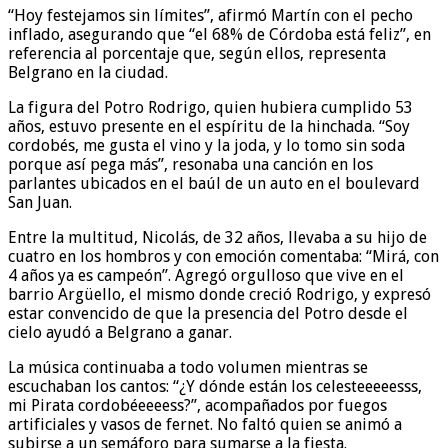
“Hoy festejamos sin límites”, afirmó Martín con el pecho
inflado, asegurando que “el 68% de Córdoba está feliz”, en
referencia al porcentaje que, según ellos, representa
Belgrano en la ciudad.
La figura del Potro Rodrigo, quien hubiera cumplido 53
años, estuvo presente en el espíritu de la hinchada. “Soy
cordobés, me gusta el vino y la joda, y lo tomo sin soda
porque así pega más”, resonaba una canción en los
parlantes ubicados en el baúl de un auto en el boulevard
San Juan.
Entre la multitud, Nicolás, de 32 años, llevaba a su hijo de
cuatro en los hombros y con emoción comentaba: “Mirá, con
4 años ya es campeón”. Agregó orgulloso que vive en el
barrio Argüello, el mismo donde creció Rodrigo, y expresó
estar convencido de que la presencia del Potro desde el
cielo ayudó a Belgrano a ganar.
La música continuaba a todo volumen mientras se
escuchaban los cantos: “¿Y dónde están los celesteeeeesss,
mi Pirata cordobéeeeess?”, acompañados por fuegos
artificiales y vasos de fernet. No faltó quien se animó a
subirse a un semáforo para sumarse a la fiesta.