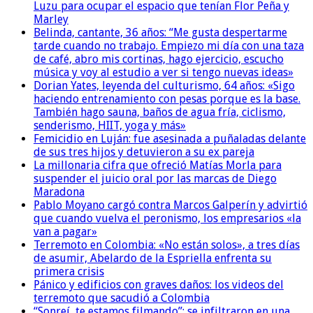
Luzu para ocupar el espacio que tenían Flor Peña y
Marley
Belinda, cantante, 36 años: “Me gusta despertarme
tarde cuando no trabajo. Empiezo mi día con una taza
de café, abro mis cortinas, hago ejercicio, escucho
música y voy al estudio a ver si tengo nuevas ideas»
Dorian Yates, leyenda del culturismo, 64 años: «Sigo
haciendo entrenamiento con pesas porque es la base.
También hago sauna, baños de agua fría, ciclismo,
senderismo, HIIT, yoga y más»
Femicidio en Luján: fue asesinada a puñaladas delante
de sus tres hijos y detuvieron a su ex pareja
La millonaria cifra que ofreció Matías Morla para
suspender el juicio oral por las marcas de Diego
Maradona
Pablo Moyano cargó contra Marcos Galperín y advirtió
que cuando vuelva el peronismo, los empresarios «la
van a pagar»
Terremoto en Colombia: «No están solos», a tres días
de asumir, Abelardo de la Espriella enfrenta su
primera crisis
Pánico y edificios con graves daños: los videos del
terremoto que sacudió a Colombia
“Sonreí, te estamos filmando”: se infiltraron en una