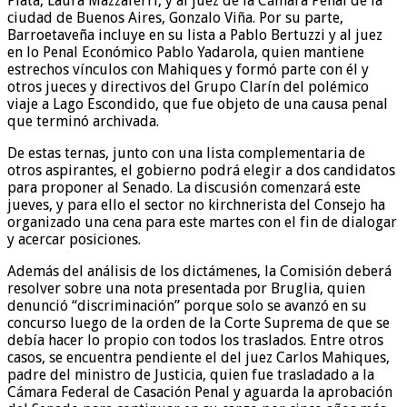
Plata, Laura Mazzaferri, y al juez de la Cámara Penal de la
ciudad de Buenos Aires, Gonzalo Viña. Por su parte,
Barroetaveña incluye en su lista a Pablo Bertuzzi y al juez
en lo Penal Económico Pablo Yadarola, quien mantiene
estrechos vínculos con Mahiques y formó parte con él y
otros jueces y directivos del Grupo Clarín del polémico
viaje a Lago Escondido, que fue objeto de una causa penal
que terminó archivada.
De estas ternas, junto con una lista complementaria de
otros aspirantes, el gobierno podrá elegir a dos candidatos
para proponer al Senado. La discusión comenzará este
jueves, y para ello el sector no kirchnerista del Consejo ha
organizado una cena para este martes con el fin de dialogar
y acercar posiciones.
Además del análisis de los dictámenes, la Comisión deberá
resolver sobre una nota presentada por Bruglia, quien
denunció “discriminación” porque solo se avanzó en su
concurso luego de la orden de la Corte Suprema de que se
debía hacer lo propio con todos los traslados. Entre otros
casos, se encuentra pendiente el del juez Carlos Mahiques,
padre del ministro de Justicia, quien fue trasladado a la
Cámara Federal de Casación Penal y aguarda la aprobación