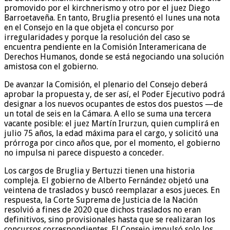
promovido por el kirchnerismo y otro por el juez Diego
Barroetaveña. En tanto, Bruglia presentó el lunes una nota
en el Consejo en la que objeta el concurso por
irregularidades y porque la resolución del caso se
encuentra pendiente en la Comisión Interamericana de
Derechos Humanos, donde se está negociando una solución
amistosa con el gobierno.
De avanzar la Comisión, el plenario del Consejo deberá
aprobar la propuesta y, de ser así, el Poder Ejecutivo podrá
designar a los nuevos ocupantes de estos dos puestos —de
un total de seis en la Cámara. A ello se suma una tercera
vacante posible: el juez Martín Irurzun, quien cumplirá en
julio 75 años, la edad máxima para el cargo, y solicitó una
prórroga por cinco años que, por el momento, el gobierno
no impulsa ni parece dispuesto a conceder.
Los cargos de Bruglia y Bertuzzi tienen una historia
compleja. El gobierno de Alberto Fernández objetó una
veintena de traslados y buscó reemplazar a esos jueces. En
respuesta, la Corte Suprema de Justicia de la Nación
resolvió a fines de 2020 que dichos traslados no eran
definitivos, sino provisionales hasta que se realizaran los
concursos correspondientes. El Consejo impulsó solo los