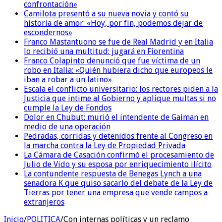
confrontación»
Camilota presentó a su nueva novia y contó su
historia de amor: «Hoy, por fin, podemos dejar de
escondernos»
Franco Mastantuono se fue de Real Madrid y en Italia
lo recibió una multitud: jugará en Fiorentina
Franco Colapinto denunció que fue víctima de un
robo en Italia: «Quién hubiera dicho que europeos le
iban a robar a un latino»
Escala el conflicto universitario: los rectores piden a la
Justicia que intime al Gobierno y aplique multas si no
cumple la Ley de Fondos
Dolor en Chubut: murió el intendente de Gaiman en
medio de una operación
Pedradas, corridas y detenidos frente al Congreso en
la marcha contra la Ley de Propiedad Privada
La Cámara de Casación confirmó el procesamiento de
Julio de Vido y su esposa por enriquecimiento ilícito
La contundente respuesta de Benegas Lynch a una
senadora K que quiso sacarlo del debate de la Ley de
Tierras por tener una empresa que vende campos a
extranjeros
Inicio
/
POLITICA
/
Con internas políticas y un reclamo