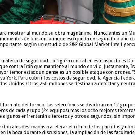
 para mostrar al mundo su obra magnánima. Nunca antes un Mun
an momentos de tensión, aunque eso queda en segundo plano cua
importante: según un estudio de S&P Global Market Intelligenc
 materia de seguridad. La figura central en este aspecto es 
aque contra Irán que mantiene al mundo en vilo. Justamente, Ir
ayor temor estadounidense es un posible ataque con drones. “S
eva York. Para cubrir los costos de seguridad, la Agencia Fede
ados Unidos. Otros 250 millones se destinan a detectar y neutr
formato del torneo. Las selecciones se dividirán en 12 grupo
imeros de cada grupo (24 equipos) más los ocho mejores tercer
e algunos enfrentarán a terceros y otros a segundos, sin impor
bitrales destinadas a acelerar el ritmo de los partidos y elim
pen la boca durante discusiones, la ampliación de las faculta