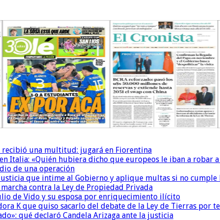
 recibió una multitud: jugará en Fiorentina
n Italia: «Quién hubiera dicho que europeos le iban a robar a
dio de una operación
la Justicia que intime al Gobierno y aplique multas si no cumple
a marcha contra la Ley de Propiedad Privada
io de Vido y su esposa por enriquecimiento ilícito
ora K que quiso sacarlo del debate de la Ley de Tierras por 
do»: qué declaró Candela Arizaga ante la justicia