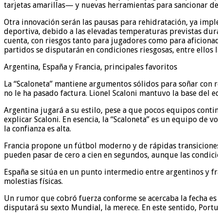
tarjetas amarillas— y nuevas herramientas para sancionar d
Otra innovación serán las pausas para rehidratación, ya imp
deportiva, debido a las elevadas temperaturas previstas dura
cuenta, con riesgos tanto para jugadores como para aficionad
partidos se disputarán en condiciones riesgosas, entre ellos l
Argentina, España y Francia, principales favoritos
La “Scaloneta” mantiene argumentos sólidos para soñar con re
no le ha pasado factura. Lionel Scaloni mantuvo la base del
Argentina jugará a su estilo, pese a que pocos equipos conti
explicar Scaloni. En esencia, la “Scaloneta” es un equipo de 
la confianza es alta.
Francia propone un fútbol moderno y de rápidas transiciones.
pueden pasar de cero a cien en segundos, aunque las condicio
España se sitúa en un punto intermedio entre argentinos y f
molestias físicas.
Un rumor que cobró fuerza conforme se acercaba la fecha es 
disputará su sexto Mundial, la merece. En este sentido, Portu