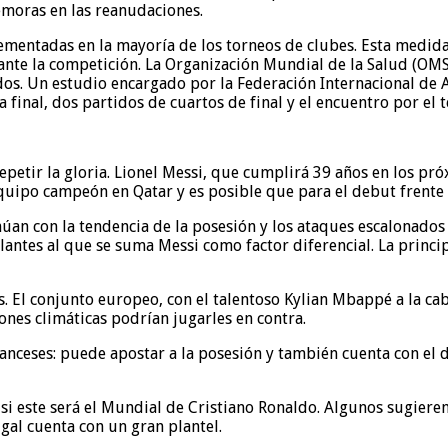
emoras en las reanudaciones.
lementadas en la mayoría de los torneos de clubes. Esta medid
nte la competición. La Organización Mundial de la Salud (OMS)
os. Un estudio encargado por la Federación Internacional de A
a final, dos partidos de cuartos de final y el encuentro por el 
petir la gloria. Lionel Messi, que cumplirá 39 años en los pr
 equipo campeón en Qatar y es posible que para el debut frente
núan con la tendencia de la posesión y los ataques escalonados
volantes al que se suma Messi como factor diferencial. La princ
 El conjunto europeo, con el talentoso Kylian Mbappé a la cab
nes climáticas podrían jugarles en contra.
ranceses: puede apostar a la posesión y también cuenta con e
si este será el Mundial de Cristiano Ronaldo. Algunos sugiere
gal cuenta con un gran plantel.