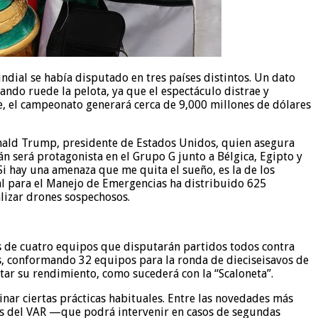
dial se había disputado en tres países distintos. Un dato
ndo ruede la pelota, ya que el espectáculo distrae y
e, el campeonato generará cerca de 9,000 millones de dólares
Donald Trump, presidente de Estados Unidos, quien asegura
án será protagonista en el Grupo G junto a Bélgica, Egipto y
i hay una amenaza que me quita el sueño, es la de los
ral para el Manejo de Emergencias ha distribuido 625
alizar drones sospechosos.
s de cuatro equipos que disputarán partidos todos contra
os, conformando 32 equipos para la ronda de dieciseisavos de
tar su rendimiento, como sucederá con la “Scaloneta”.
inar ciertas prácticas habituales. Entre las novedades más
des del VAR —que podrá intervenir en casos de segundas