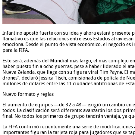
Infantino apostó fuerte con su idea y ahora estará presente
llamativo es que las relaciones entre esos Estados atravies
emociona. Desde el punto de vista económico, el negocio es 
para la FIFA.
Este será, además del Mundial más largo, el más complejo en
haber puesto fin a ocho guerras, pese a haber liderado el at
Nueva Zelanda, que llega con su figura viral Tim Payne. El m
drones”, declaró Jessica Tisch, comisionada de policía de Nu
millones de dólares entre las 11 ciudades anfitrionas de Est
Nuevo formato y reglas
El aumento de equipos —de 32 a 48— exigió un cambio en el 
todos. La clasificación será diferente: avanzarán los dos pr
final. No todos los primeros de grupo tendrán ventaja, ya qu
La FIFA confirmó recientemente una serie de modificaciones ar
importantes figuran la tarjeta roja para jugadores que se ta