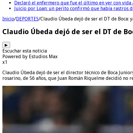
Declaró el enfermero que fue el último en ver con vid
Juicio por Loan: un perito confirmó que había rastros d
Inicio
/
DEPORTES
/
Claudio Úbeda dejó de ser el DT de Boca: 
Claudio Úbeda dejó de ser el DT de B
▶
Escuchar esta noticia
Powered by Estudios Max
x1
Claudio Úbeda dejó de ser el director técnico de Boca Junio
rosarino, de 56 años, que Juan Román Riquelme decidió no reno