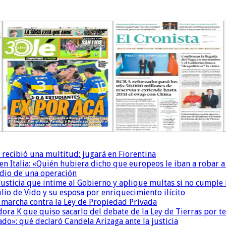
 recibió una multitud: jugará en Fiorentina
n Italia: «Quién hubiera dicho que europeos le iban a robar a
dio de una operación
la Justicia que intime al Gobierno y aplique multas si no cumple
io de Vido y su esposa por enriquecimiento ilícito
a marcha contra la Ley de Propiedad Privada
ora K que quiso sacarlo del debate de la Ley de Tierras por 
do»: qué declaró Candela Arizaga ante la justicia