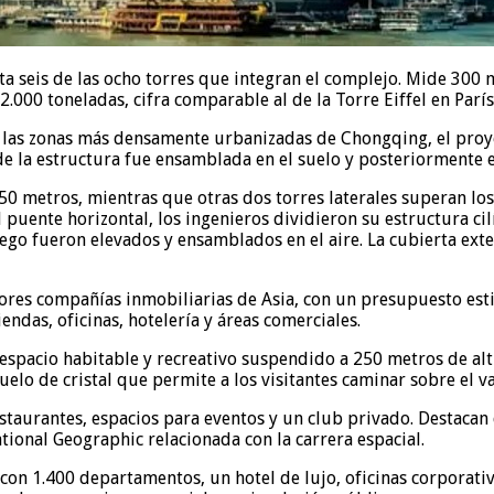
a seis de las ocho torres que integran el complejo. Mide 300 
.000 toneladas, cifra comparable al de la Torre Eiffel en París
 de las zonas más densamente urbanizadas de Chongqing, el pro
 de la estructura fue ensamblada en el suelo y posteriormente 
250 metros, mientras que otras dos torres laterales superan lo
l puente horizontal, los ingenieros dividieron su estructura c
luego fueron elevados y ensamblados en el aire. La cubierta ex
ores compañías inmobiliarias de Asia, con un presupuesto esti
ndas, oficinas, hotelería y áreas comerciales.
espacio habitable y recreativo suspendido a 250 metros de altu
lo de cristal que permite a los visitantes caminar sobre el v
 restaurantes, espacios para eventos y un club privado. Destaca
ional Geographic relacionada con la carrera espacial.
con 1.400 departamentos, un hotel de lujo, oficinas corporati