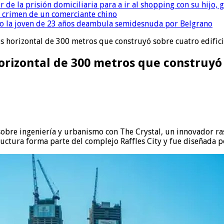
r de la prisión domiciliaria para a ir al shopping con su hijo
l crimen de un comerciante chino
o la joven de 23 años deambula semidesnuda por Belgrano
elos horizontal de 300 metros que construyó sobre cuatro edific
 horizontal de 300 metros que construyó
sobre ingeniería y urbanismo con The Crystal, un innovador ra
uctura forma parte del complejo Raffles City y fue diseñada po