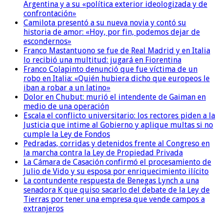
Argentina y a su «política exterior ideologizada y de
confrontación»
Camilota presentó a su nueva novia y contó su
historia de amor: «Hoy, por fin, podemos dejar de
escondernos»
Franco Mastantuono se fue de Real Madrid y en Italia
lo recibió una multitud: jugará en Fiorentina
Franco Colapinto denunció que fue víctima de un
robo en Italia: «Quién hubiera dicho que europeos le
iban a robar a un latino»
Dolor en Chubut: murió el intendente de Gaiman en
medio de una operación
Escala el conflicto universitario: los rectores piden a la
Justicia que intime al Gobierno y aplique multas si no
cumple la Ley de Fondos
Pedradas, corridas y detenidos frente al Congreso en
la marcha contra la Ley de Propiedad Privada
La Cámara de Casación confirmó el procesamiento de
Julio de Vido y su esposa por enriquecimiento ilícito
La contundente respuesta de Benegas Lynch a una
senadora K que quiso sacarlo del debate de la Ley de
Tierras por tener una empresa que vende campos a
extranjeros