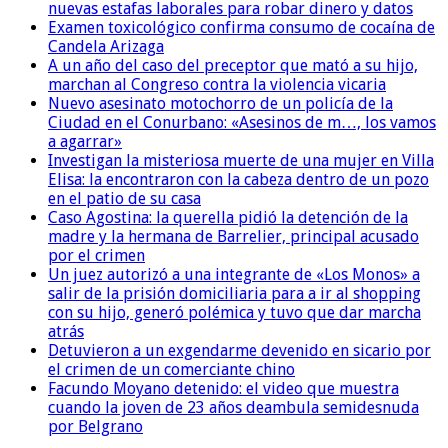
nuevas estafas laborales para robar dinero y datos
Examen toxicológico confirma consumo de cocaína de
Candela Arizaga
A un año del caso del preceptor que mató a su hijo,
marchan al Congreso contra la violencia vicaria
Nuevo asesinato motochorro de un policía de la
Ciudad en el Conurbano: «Asesinos de m…, los vamos
a agarrar»
Investigan la misteriosa muerte de una mujer en Villa
Elisa: la encontraron con la cabeza dentro de un pozo
en el patio de su casa
Caso Agostina: la querella pidió la detención de la
madre y la hermana de Barrelier, principal acusado
por el crimen
Un juez autorizó a una integrante de «Los Monos» a
salir de la prisión domiciliaria para a ir al shopping
con su hijo, generó polémica y tuvo que dar marcha
atrás
Detuvieron a un exgendarme devenido en sicario por
el crimen de un comerciante chino
Facundo Moyano detenido: el video que muestra
cuando la joven de 23 años deambula semidesnuda
por Belgrano