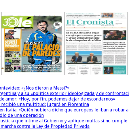
Montevideo: «¿Nos dieron a Messi?»
Argentina y a su «política exterior ideologizada y de confrontac
 de amor: «Hoy, por fin, podemos dejar de escondernos»
 recibió una multitud: jugará en Fiorentina
n Italia: «Quién hubiera dicho que europeos le iban a robar a
dio de una operación
la Justicia que intime al Gobierno y aplique multas si no cumple
a marcha contra la Ley de Propiedad Privada