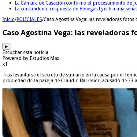
La Cámara de Casación confirmó el procesamiento de Jul
La contundente respuesta de Benegas Lynch a una senad
Inicio
/
POLICIALES
/
Caso Agostina Vega: las reveladoras fotos 
Caso Agostina Vega: las reveladoras f
▶
Escuchar esta noticia
Powered by Estudios Max
x1
Tras levantarse el secreto de sumario en la causa por el femi
propiedad de la pareja de Claudio Barrelier, acusado de 33 a