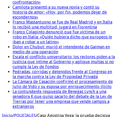
confrontación»
Camilota presentó a su nueva novia y contó su
historia de amor: «Hoy, por fin, podemos dejar de
escondernos»
Franco Mastantuono se fue de Real Madrid y en Italia
lo recibió una multitud: jugará en Fiorentina
Franco Colapinto denunció que fue víctima de un
robo en Italia: «Quién hubiera dicho que europeos le
iban a robar a un latino»
Dolor en Chubut: murió el intendente de Gaiman en
medio de una operación
Escala el conflicto universitario: los rectores piden a la
Justicia que intime al Gobierno y aplique multas si no
cumple la Ley de Fondos
Pedradas, corridas y detenidos frente al Congreso en
la marcha contra la Ley de Propiedad Privada
La Cámara de Casación confirmó el procesamiento de
Julio de Vido y su esposa por enriquecimiento ilícito
La contundente respuesta de Benegas Lynch a una
senadora K que quiso sacarlo del debate de la Ley de
Tierras por tener una empresa que vende campos a
extranjeros
Inicio
/
POLICIALES
/
Caso Agostina Vega: la prueba decisiva