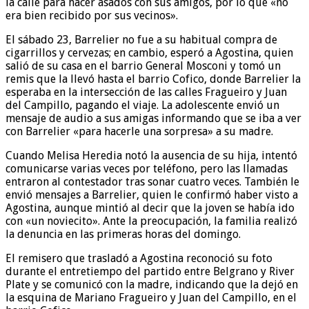
la calle para hacer asados con sus amigos, por lo que «no
era bien recibido por sus vecinos».
El sábado 23, Barrelier no fue a su habitual compra de
cigarrillos y cervezas; en cambio, esperó a Agostina, quien
salió de su casa en el barrio General Mosconi y tomó un
remis que la llevó hasta el barrio Cofico, donde Barrelier la
esperaba en la intersección de las calles Fragueiro y Juan
del Campillo, pagando el viaje. La adolescente envió un
mensaje de audio a sus amigas informando que se iba a ver
con Barrelier «para hacerle una sorpresa» a su madre.
Cuando Melisa Heredia notó la ausencia de su hija, intentó
comunicarse varias veces por teléfono, pero las llamadas
entraron al contestador tras sonar cuatro veces. También le
envió mensajes a Barrelier, quien le confirmó haber visto a
Agostina, aunque mintió al decir que la joven se había ido
con «un noviecito». Ante la preocupación, la familia realizó
la denuncia en las primeras horas del domingo.
El remisero que trasladó a Agostina reconoció su foto
durante el entretiempo del partido entre Belgrano y River
Plate y se comunicó con la madre, indicando que la dejó en
la esquina de Mariano Fragueiro y Juan del Campillo, en el