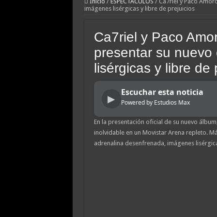
Inicio
/
ESPECTACULOS
/
Ca7riel y Paco Amoro
imágenes lisérgicas y libre de prejuicios
A un año del caso del pr
Nuevo asesinato motocho
Ca7riel y Paco Amor
Investigan la misteriosa
presentar su nuevo 
Caso Agostina: la querel
lisérgicas y libre de 
Un juez autorizó a una i
Detuvieron a un exgenda
Escuchar esta noticia
▶
Powered by Estudios Max
Facundo Moyano detenid
En la presentación oficial de su nuevo álbum
inolvidable en un Movistar Arena repleto. M
adrenalina desenfrenada, imágenes lisérgicas