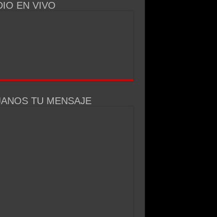
IO EN VIVO
arrar»
en el patio de su casa
l crimen
on su hijo, generó polémica y tuvo que dar marcha atrás
JANOS TU MENSAJE
elgrano