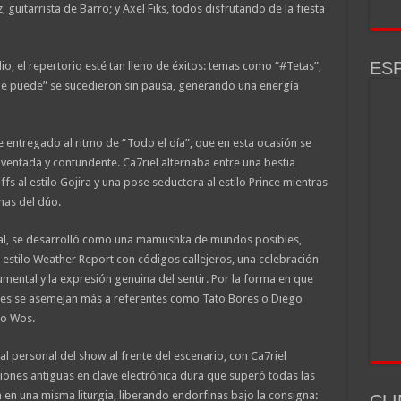
itarrista de Barro; y Axel Fiks, todos disfrutando de la fiesta
ESP
, el repertorio esté tan lleno de éxitos: temas como “#Tetas”,
que puede” se sucedieron sin pausa, generando una energía
e entregado al ritmo de “Todo el día”, que en esta ocasión se
ventada y contundente. Ca7riel alternaba entre una bestia
ffs al estilo Gojira y una pose seductora al estilo Prince mientras
mas del dúo.
inal, se desarrolló como una mamushka de mundos posibles,
 estilo Weather Report con códigos callejeros, una celebración
rumental y la expresión genuina del sentir. Por la forma en que
veces se asemejan más a referentes como Tato Bores o Diego
 o Wos.
 al personal del show al frente del escenario, con Ca7riel
iones antiguas en clave electrónica dura que superó todas las
 en una misma liturgia, liberando endorfinas bajo la consigna:
CLI