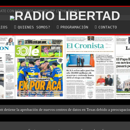
ICATE CON NOSOTROS
WHATSAPP (3716) 406482
RIOS
QUIENES SOMOS?
PROGRAMACIÓN
CONTACTO
ott detiene la aprobación de nuevos centros de datos en Texas debido a preocupaci
es un engaño: así son las nuevas estafas laborales para robar dinero y datos
nfirma consumo de cocaína de Candela Arizaga