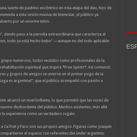
 una suerte de padrino excéntrico en esta etapa del dúo, hizo de
nvenida a esta sesión masiva de bienestar, el público ya
ubierto por un enorme telón.
”, dando paso a la parodia extraordinaria que caracteriza al
uevo, todo ya está hecho bebo” —aunque no del todo aplicable
ESP
un grupo numeroso, todos vestidos como profesionales de la
rehabilitación espiritual que inspira *Free Spirits*. Así comenzó
eras y grupos de amigos se unieron en el primer pogo de la
Gaga es argentina!”, que el público acompañó con pasión a
te alcanzó un nivel brillante, lo que permitió que las voces de
usiasmo desbordante del público. Muchos asistentes, más allá
n la experiencia como un verdadero regalo.
 a Ca7riel y Paco son sus propios amigos. Figuras como Joaquín
 compartieron el espacio con referentes del under argentino