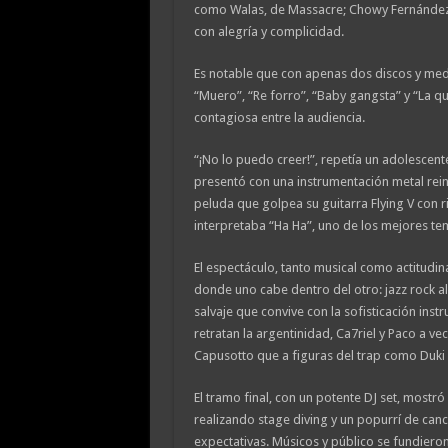
como Walas, de Massacre; Chowy Fernández, gu
con alegría y complicidad.
Es notable que con apenas dos discos y medio
“Muero”, “Re forro”, “Baby gangsta” y “La 
contagiosa entre la audiencia.
“¡No lo puedo creer!”, repetía un adolescent
presentó con una instrumentación metal rein
peluda que golpea su guitarra Flying V con ri
interpretaba “Ha Ha”, uno de los mejores te
El espectáculo, tanto musical como actitud
donde uno cabe dentro del otro: jazz rock al
salvaje que convive con la sofisticación inst
retratan la argentinidad, Ca7riel y Paco a 
Capusotto que a figuras del trap como Duki
El tramo final, con un potente DJ set, mostró
realizando stage diving y un popurrí de canc
expectativas. Músicos y público se fundieron