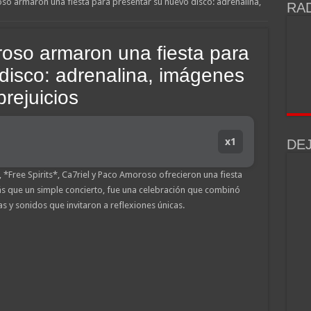
so armaron una fiesta para presentar su nuevo disco: adrenalina,
RAD
eceptor que mató a su hijo, marchan al Congreso contra la violencia vicaria
rro de un policía de la Ciudad en el Conurbano: «Asesinos de m…, los vamos a ag
oso armaron una fiesta para
 muerte de una mujer en Villa Elisa: la encontraron con la cabeza dentro de un pozo 
disco: adrenalina, imágenes
la pidió la detención de la madre y la hermana de Barrelier, principal acusado por e
prejuicios
ntegrante de «Los Monos» a salir de la prisión domiciliaria para a ir al shopping c
rme devenido en sicario por el crimen de un comerciante chino
x1
DE
o: el video que muestra cuando la joven de 23 años deambula semidesnuda por B
, *Free Spirits*, Ca7riel y Paco Amoroso ofrecieron una fiesta
ás que un simple concierto, fue una celebración que combinó
 y sonidos que invitaron a reflexiones únicas.