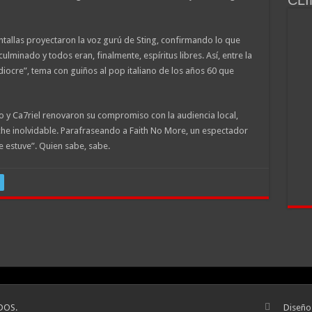
ntallas proyectaron la voz gurú de Sting, confirmando lo que
lminado y todos eran, finalmente, espíritus libres. Así, entre la
diocre”, tema con guiños al pop italiano de los años 60 que
co y Ca7riel renovaron su compromiso con la audiencia local,
che inolvidable. Parafraseando a Faith No More, un espectador
ue estuve”. Quien sabe, sabe.
DOS.
Diseño