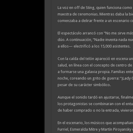
La voz en off de Sting, quien funciona como
maestra de ceremonias. Mientras daba la bie
comenzaba a delirar frente a un escenario c
El espectáculo arrancó con “No me sirve más
dúo. A continuación, “Nadie inventa nada n
a ellos— electrificó a los 15,000 asistentes.
Con la caída del telón apareció en escena 
salud, en línea con el concepto de centro de 
a formarse una galaxia propia. Familias ent
noche, coreando un grito de guerra: “¡Lady 
pesar de su carácter simbólico.
Aunque el sonido tardó en ajustarse, finalmen
los protagonistas se combinaran con el ent
de haber comprado o no la entrada, viviero
En el escenario, los músicos que acompañan
Furriel, Esmeralda Mitre y Martín Piroyansky