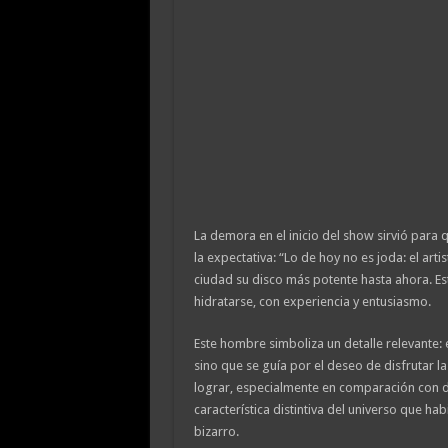
La demora en el inicio del show sirvió para 
la expectativa: “Lo de hoy no es joda: el art
ciudad su disco más potente hasta ahora. Est
hidratarse, con experiencia y entusiasmo.
Este hombre simboliza un detalle relevante: 
sino que se guía por el deseo de disfrutar la 
lograr, especialmente en comparación con d
característica distintiva del universo que ha
bizarro.