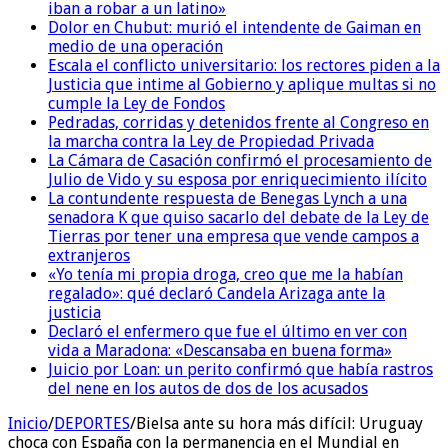
iban a robar a un latino»
Dolor en Chubut: murió el intendente de Gaiman en
medio de una operación
Escala el conflicto universitario: los rectores piden a la
Justicia que intime al Gobierno y aplique multas si no
cumple la Ley de Fondos
Pedradas, corridas y detenidos frente al Congreso en
la marcha contra la Ley de Propiedad Privada
La Cámara de Casación confirmó el procesamiento de
Julio de Vido y su esposa por enriquecimiento ilícito
La contundente respuesta de Benegas Lynch a una
senadora K que quiso sacarlo del debate de la Ley de
Tierras por tener una empresa que vende campos a
extranjeros
«Yo tenía mi propia droga, creo que me la habían
regalado»: qué declaró Candela Arizaga ante la
justicia
Declaró el enfermero que fue el último en ver con
vida a Maradona: «Descansaba en buena forma»
Juicio por Loan: un perito confirmó que había rastros
del nene en los autos de dos de los acusados
Inicio
/
DEPORTES
/
Bielsa ante su hora más difícil: Uruguay
choca con España con la permanencia en el Mundial en