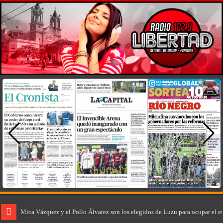
Mica Vázquez y el Pollo Álvarez son los elegidos de Luzu para ocupar el e