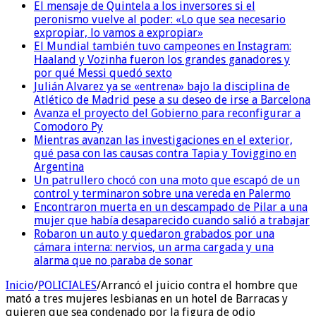
El mensaje de Quintela a los inversores si el
peronismo vuelve al poder: «Lo que sea necesario
expropiar, lo vamos a expropiar»
El Mundial también tuvo campeones en Instagram:
Haaland y Vozinha fueron los grandes ganadores y
por qué Messi quedó sexto
Julián Alvarez ya se «entrena» bajo la disciplina de
Atlético de Madrid pese a su deseo de irse a Barcelona
Avanza el proyecto del Gobierno para reconfigurar a
Comodoro Py
Mientras avanzan las investigaciones en el exterior,
qué pasa con las causas contra Tapia y Toviggino en
Argentina
Un patrullero chocó con una moto que escapó de un
control y terminaron sobre una vereda en Palermo
Encontraron muerta en un descampado de Pilar a una
mujer que había desaparecido cuando salió a trabajar
Robaron un auto y quedaron grabados por una
cámara interna: nervios, un arma cargada y una
alarma que no paraba de sonar
Inicio
/
POLICIALES
/
Arrancó el juicio contra el hombre que
mató a tres mujeres lesbianas en un hotel de Barracas y
quieren que sea condenado por la figura de odio