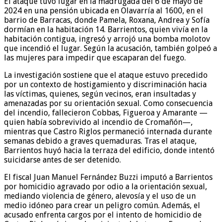
El ataque tuvo lugar en la madrugada del 6 de mayo de
2024 en una pensión ubicada en Olavarría al 1600, en el
barrio de Barracas, donde Pamela, Roxana, Andrea y Sofía
dormían en la habitación 14. Barrientos, quien vivía en la
habitación contigua, ingresó y arrojó una bomba molotov
que incendió el lugar. Según la acusación, también golpeó a
las mujeres para impedir que escaparan del fuego.
La investigación sostiene que el ataque estuvo precedido
por un contexto de hostigamiento y discriminación hacia
las víctimas, quienes, según vecinos, eran insultadas y
amenazadas por su orientación sexual. Como consecuencia
del incendio, fallecieron Cobbas, Figueroa y Amarante —
quien había sobrevivido al incendio de Cromañón—,
mientras que Castro Riglos permaneció internada durante
semanas debido a graves quemaduras. Tras el ataque,
Barrientos huyó hacia la terraza del edificio, donde intentó
suicidarse antes de ser detenido.
El fiscal Juan Manuel Fernández Buzzi imputó a Barrientos
por homicidio agravado por odio a la orientación sexual,
mediando violencia de género, alevosía y el uso de un
medio idóneo para crear un peligro común. Además, el
acusado enfrenta cargos por el intento de homicidio de