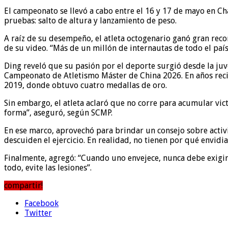
El campeonato se llevó a cabo entre el 16 y 17 de mayo en Cha
pruebas: salto de altura y lanzamiento de peso.
A raíz de su desempeño, el atleta octogenario ganó gran reco
de su video. “Más de un millón de internautas de todo el paí
Ding reveló que su pasión por el deporte surgió desde la juv
Campeonato de Atletismo Máster de China 2026. En años reci
2019, donde obtuvo cuatro medallas de oro.
Sin embargo, el atleta aclaró que no corre para acumular vic
forma”, aseguró, según SCMP.
En ese marco, aprovechó para brindar un consejo sobre activi
descuiden el ejercicio. En realidad, no tienen por qué envidi
Finalmente, agregó: “Cuando uno envejece, nunca debe exigirs
todo, evite las lesiones”.
compartir!
Facebook
Twitter