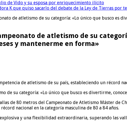
io de Vido y su esposa por enriquecimiento ilícito
ora K que quiso sacarlo del debate de la Ley de Tierras por 
onato de atletismo de su categoría: «Lo único que busco es di
campeonato de atletismo de su categorí
reses y mantenerme en forma»
tencia de atletismo de su país, estableciendo un récord nacio
llas de 80 metros del Campeonato de Atletismo Máster de Chin
récord nacional en la categoría masculina de 80 a 84 años.
plosiva y una flexibilidad extraordinaria, superando las vall