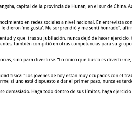
ngsha, capital de la provincia de Hunan, en el sur de China. A
nocimiento en redes sociales a nivel nacional. En entrevista c
s le dieron ‘me gusta’. Me sorprendió y me sentí honrado”, afi
entud y que, tras su jubilación, nunca dejó de hacer ejercicio
entes, también compitió en otras competencias para su grupo
torias, sino para divertirse. “Lo único que busco es divertirm
dad física: “Los jóvenes de hoy están muy ocupados con el tra
arme; si uno está dispuesto a dar el primer paso, nunca es tard
e demasiado. Haga todo dentro de sus límites, haga ejercicio d