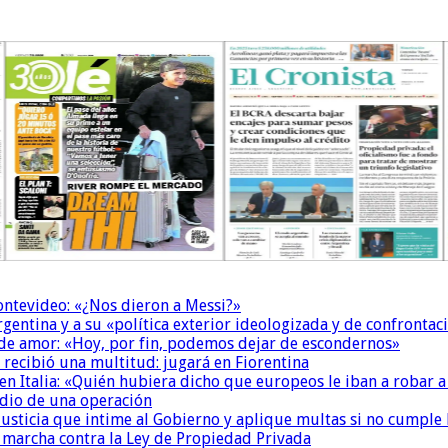
Montevideo: «¿Nos dieron a Messi?»
Argentina y a su «política exterior ideologizada y de confrontac
 de amor: «Hoy, por fin, podemos dejar de escondernos»
 recibió una multitud: jugará en Fiorentina
n Italia: «Quién hubiera dicho que europeos le iban a robar a
dio de una operación
la Justicia que intime al Gobierno y aplique multas si no cumple
a marcha contra la Ley de Propiedad Privada