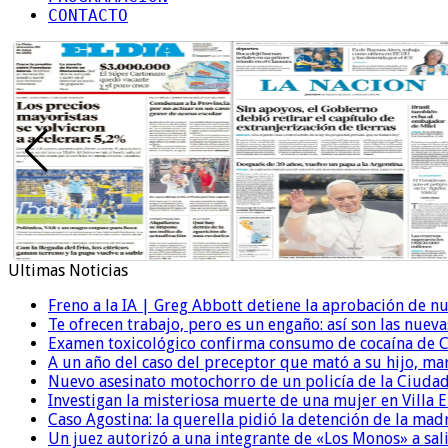
CONTACTO
Ultimas Noticias
Freno a la IA | Greg Abbott detiene la aprobación de n
Te ofrecen trabajo, pero es un engaño: así son las nueva
Examen toxicológico confirma consumo de cocaína de C
A un año del caso del preceptor que mató a su hijo, mar
Nuevo asesinato motochorro de un policía de la Ciudad
Investigan la misteriosa muerte de una mujer en Villa El
Caso Agostina: la querella pidió la detención de la mad
Un juez autorizó a una integrante de «Los Monos» a sali