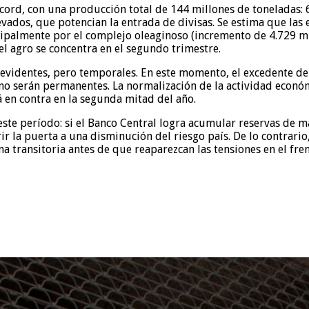
cord, con una producción total de 144 millones de toneladas: 6
levados, que potencian la entrada de divisas. Se estima que la
ipalmente por el complejo oleaginoso (incremento de 4.729 mil
del agro se concentra en el segundo trimestre.
evidentes, pero temporales. En este momento, el excedente de
 no serán permanentes. La normalización de la actividad econó
á en contra en la segunda mitad del año.
ste período: si el Banco Central logra acumular reservas de ma
ir la puerta a una disminución del riesgo país. De lo contrario
ana transitoria antes de que reaparezcan las tensiones en el fre