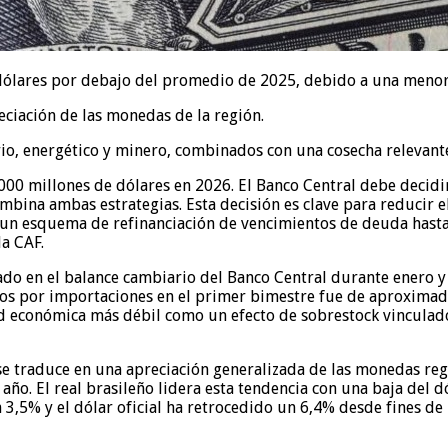
dólares por debajo del promedio de 2025, debido a una menor 
eciación de las monedas de la región.
rio, energético y minero, combinados con una cosecha relevant
.000 millones de dólares en 2026. El Banco Central debe decid
combina ambas estrategias. Esta decisión es clave para reducir el
 un esquema de refinanciación de vencimientos de deuda hasta
a CAF.
rado en el balance cambiario del Banco Central durante enero 
os por importaciones en el primer bimestre fue de aproximad
dad económica más débil como un efecto de sobrestock vinculado
 se traduce en una apreciación generalizada de las monedas regi
 año. El real brasileño lidera esta tendencia con una baja del 
 3,5% y el dólar oficial ha retrocedido un 6,4% desde fines de